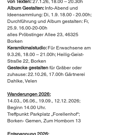
von Texten:
27.1.26, 18.00 – 20.30h
Album Gestalten:
Info-Abend und
Ideensammlung: Di,
1.9. 18.00 - 20
.00h;
Durchführung und Album gestalten: Fr,
25.9. 16.00-20
-00h
alles Pröbstinger Allee 23, 46325
Borken
Keramikmalstudio:
Für Erwachsene am
9.3.26, 18.00 – 21.00h; Heilig-Geist-
Straße 22, Borken
Gestecke gestalten
für Gräber oder
zuhause: 22.10.26, 17.00h Gärtnerei
Dahlke, Velen
Wanderungen 2026:
14.03., 06.06., 19.09.,
12.12. 2026
;
Beginn 14.00 Uhr.
Treffpunkt: Parkplatz „Forellenhof“;
Borken- Gemen, Zum Homborn 13
Entspannung 2026: